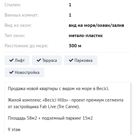
Спален:
1
Ванных комнат:
1
Вид из окон:
вид на море/океан/залив
Тип окон:
метало-пластик
Расстояние до моря:
300 м
Лифт
Терраса
Парковка
Новостройка
Продажа новой квартиры с видом на море в Becici.
Жилой комплекс «Becici Hills» - проект премиум сегмента
от застройщика Fab Live (Tre Canne).
Площадь 58м2 + подземный паркинг 15м2
9 этаж