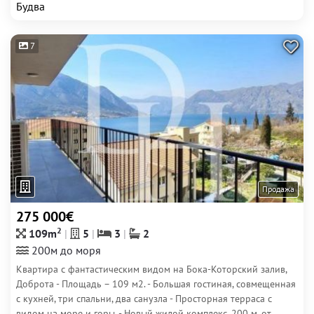
Будва
7
Продажа
275 000€
2
109m
5
3
2
200м до моря
Квартира с фантастическим видом на Бока-Которский залив,
Доброта - Площадь – 109 м2. - Большая гостиная, совмещенная
с кухней, три спальни, два санузла - Просторная терраса с
видом на море и горы. - Новый жилой комплекс, 200 м. от