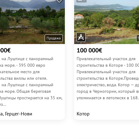
Продажа
000€
100 000€
к на Луштице с панорамный
Привлекательный участок для
а море. - 395 000 евро
строительства в Которе - 100 0
кательное место для
Привлекательный участок для
льства виллы или отеля.
строительства в Которе.Прове
к на Луштице с панорамный
электричество, вода. Котор — 
на море. Общая береговая
город в Черногории, который 
Луштицы простирается на 35 км,
упоминается в летописях в 168.
з...
ca, Герцег-Нови
Котор