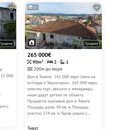
15
Продажа
Продажа
265 000€
2
90m
2
1
200м до моря
ый
535 000
Дом в Тивате - 265 000 евро Цена на
коттедж в Черногории - 265 000 евро,
уместен торг, звоните и менеджеры
й
наши дадут детали по объекту.
Продается красивый дом в Тивате.
дом с
Площадь дома: 90 кв. м. Площадь
участка: 224 кв. м. Гараж рядом с...
Тиват