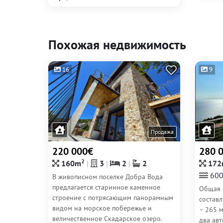
Похожая недвижимость
16
9
Продажа
220 000€
280 
2
160m
3
2
2
172
600
В живописном поселке Добра Вода
предлагается старинное каменное
Общая 
строение с потрясающим панорамным
составл
видом на морское побережье и
– 265 
величественное Скадарское озеро.
два ав