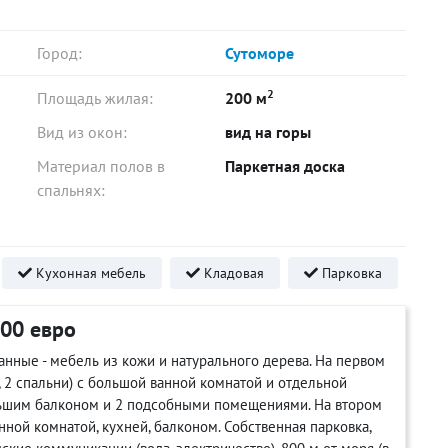
Город:
Сутоморе
2
Площадь жилая:
200 м
Вид из окон:
вид на горы
Материал полов в
Паркетная доска
спальнях:
Кухонная мебель
Кладовая
Парковка
000 евро
нные - мебель из кожи и натурального дерева. На первом
, 2 спальни) с большой ванной комнатой и отдельной
льшим балконом и 2 подсобными помещениями. На втором
ной комнатой, кухней, балконом. Собственная парковка,