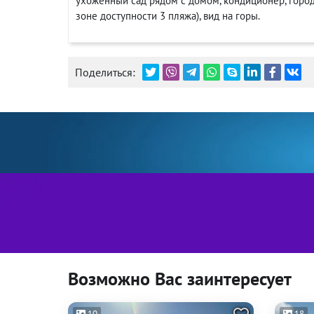
ухоженный сад рядом с домом, кондиционер, городс
зоне доступности 3 пляжа), вид на горы.
Поделиться:
Возможно Вас заинтересует
10
18