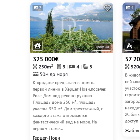
2
4
Продажа
325 000€
57 2
2
250m
3
4
3
520
50м до моря
В живо
пейзаж
К продаже предлагается дом на
участо
первой линии в Херцег-Нови,поселек
строит
Росе. Дом под реконструкцию
загород
Площадь дома 250 м², площадь
находи
участка 350 м². Дом трехэтажный, с
Жабляк
каждого этажа открывается
доступ 
фантастический вид на море. На
первом этаже...
Жабля
Герцег-Нови