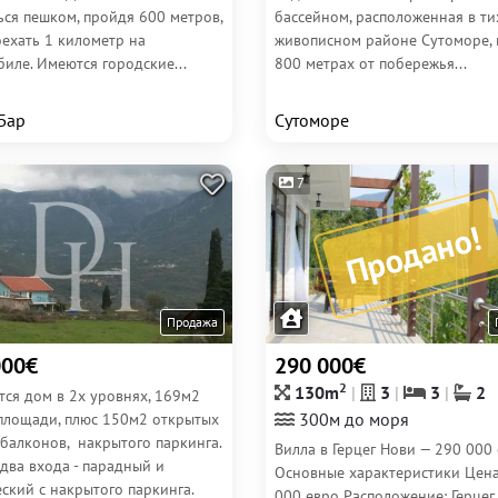
ься пешком, пройдя 600 метров,
бассейном, расположенная в ти
оехать 1 километр на
живописном районе Сутоморе, 
иле. Имеются городские...
800 метрах от побережья...
 Бар
Сутоморе
7
Продано!
Продажа
000€
290 000€
2
130m
3
3
2
тся дом в 2х уровнях, 169м2
300м до моря
площади, плюс 150м2 открытых
 балконов, накрытого паркинга.
Вилла в Герцег Нови — 290 000
два входа - парадный и
Основные характеристики Цена
еский с накрытого паркинга.
000 евро Расположение: Герцег