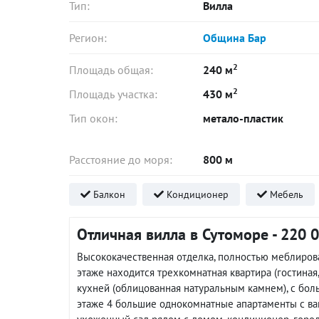
Тип:
Вилла
Регион:
Община Бар
2
Площадь общая:
240 м
2
Площадь участка:
430 м
Тип окон:
метало-пластик
Расстояние до моря:
800 м
Балкон
Кондиционер
Мебель
Отличная вилла в Сутоморе - 220 
Высококачественная отделка, полностью меблирова
этаже находится трехкомнатная квартира (гостиная
кухней (облицованная натуральным камнем), с бо
этаже 4 большие однокомнатные апартаменты с ван