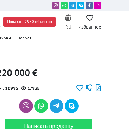
Показать 2950 объектов
RU
Избранное
егионы
Города
220 000 €
ef:
10995
1/938
Написать продавцу