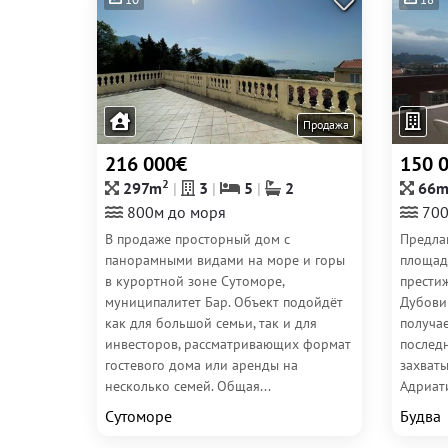
Продажа
216 000€
150 
2
297m
3
5
2
66
800м до моря
700
В продаже просторный дом с
Предла
панорамными видами на море и горы
площад
в курортной зоне Сутоморе,
прести
муниципалитет Бар. Объект подойдёт
Дубови
как для большой семьи, так и для
получа
инвесторов, рассматривающих формат
последн
гостевого дома или аренды на
захват
несколько семей. Общая...
Адриати
Сутоморе
Будва