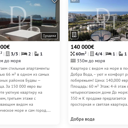
Продажа
000€
140 000€
2
2
m
3/3
2
1
60m
4/4
1
1
м до моря
350м до моря
гаем стильные апартаменты
Квартира с видом на море в по
ью 66 м² в одном из самых
Добра Вода, – уют и комфорт р
жных районов Будвы —
побережьем! Цена: 140,000 ев
ца. За 150 000 евро вы
Площадь: 60 м² Этаж: 4-й этаж 
ете уютную квартиру на
четырехэтажном доме До моря:
ем, третьем этаже с
350 м К продаже предлагается
ывающим видом на
просторная и светлая квартира.
ческое море и сам город....
Добра вода