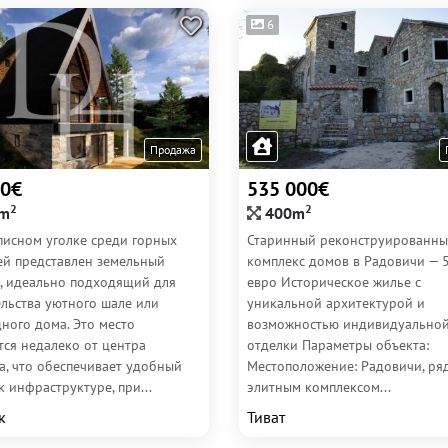
6
Продажа
00€
535 000€
2
2
m
400m
писном уголке среди горных
Старинный реконструированн
ей представлен земельный
комплекс домов в Радовичи — 
к, идеально подходящий для
евро Историческое жилье с
ельства уютного шале или
уникальной архитектурой и
ного дома. Это место
возможностью индивидуально
тся недалеко от центра
отделки Параметры объекта:
а, что обеспечивает удобный
Местоположение: Радовичи, ря
к инфраструктуре, при...
элитным комплексом...
к
Тиват