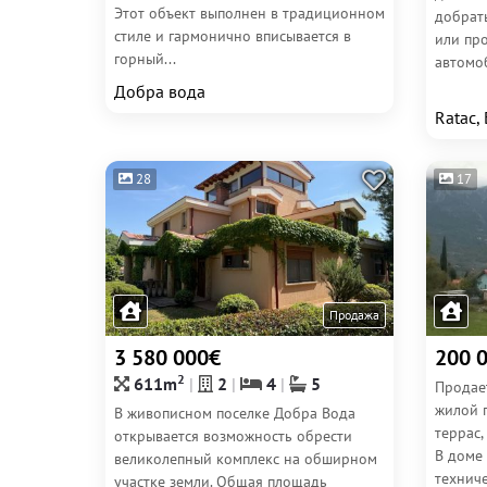
Этот объект выполнен в традиционном
добрат
стиле и гармонично вписывается в
или пр
горный...
автомоб
Добра вода
Ratac,
28
17
Продажа
3 580 000€
200 
2
611m
2
4
5
Продае
жилой 
В живописном поселке Добра Вода
террас,
открывается возможность обрести
В доме 
великолепный комплекс на обширном
технич
участке земли. Общая площадь