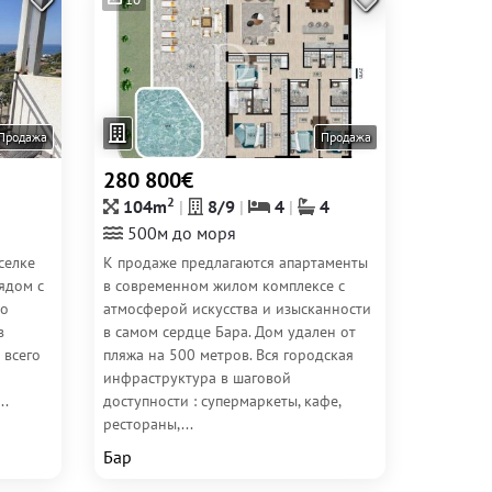
Продажа
Продажа
280 800€
2
104m
8/9
4
4
500м до моря
селке
К продаже предлагаются апартаменты
ядом с
в современном жилом комплексе с
ро
атмосферой искусства и изысканности
в
в самом сердце Бара. Дом удален от
 всего
пляжа на 500 метров. Вся городская
инфраструктура в шаговой
..
доступности : супермаркеты, кафе,
рестораны,...
Бар