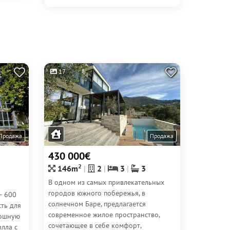
17
Продажа
Продажа
430 000€
2
146m
2
3
3
В одном из самых привлекательных
городов южного побережья, в
– 600
солнечном Баре, предлагается
ть для
современное жилое пространство,
кошную
сочетающее в себе комфорт,
лла с