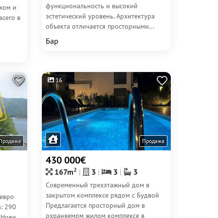
функциональность и высокий
хом и
эстетический уровень. Архитектура
всего в
объекта отличается просторными...
Бар
16
Продажа
Продажа
430 000€
2
167m
3
3
3
Современный трехэтажный дом в
закрытом комплексе рядом с Будвой
 евро
Предлагается просторный дом в
: 290
охраняемом жилом комплексе в
 Нови,