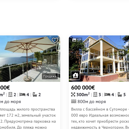
17
Продажа
000€
600 000€
2
2
m
2
4
2
300m
3
4
5
м до моря
800м до моря
площадь жилого пространства
Вилла с бассейном в Сутоморе 
яет 172 м2, земельный участок
000 евро Идеальная возможнос
м2. Предусмотрена парковка на
тех, кто хочет приобрести рос
томобиля. До пляжа можно
недвижимость в Черногории. Ви