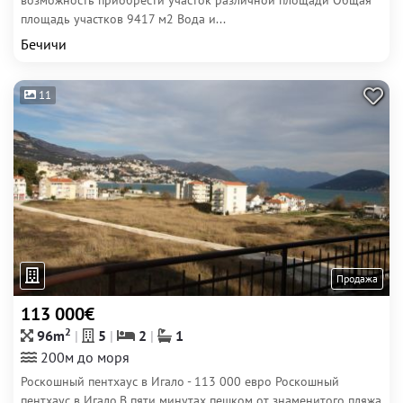
возможность приобрести участок различной площади Общая
площадь участков 9417 м2 Вода и...
Бечичи
11
Продажа
113 000€
2
96m
5
2
1
200м до моря
Роскошный пентхаус в Игало - 113 000 евро Роскошный
пентхаус в Игало.В пяти минутах пешком от знаменитого пляжа