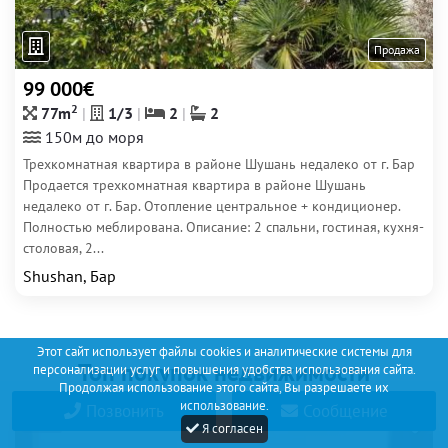
Продажа
99 000€
2
77m
1/3
2
2
150м до моря
Трехкомнатная квартира в районе Шушань недалеко от г. Бар
Продается трехкомнатная квартира в районе Шушань
недалеко от г. Бар. Отопление центральное + кондиционер.
Полностью меблирована. Описание: 2 спальни, гостиная, кухня-
столовая, 2...
Shushan, Бар
Этот сайт использует файлы cookies и аналитические системы для
Топ покупок недвижимости
персонализации услуг и повышения удобства использования сайта.
Продолжая использование этого сайта, Вы разрешаете их
использование.
Позвонить
Сообщение
15
Я согласен