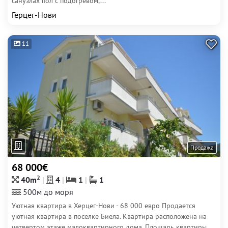
санузлах пол с подогревом,...
Герцег-Нови
11
Продажа
68 000€
2
40m
4
1
1
500м до моря
Уютная квартира в Херцег-Нови - 68 000 евро Продается
уютная квартира в поселке Биела. Квартира расположена на
четвертом этаже малоквартирного дома. Площадь квартиры