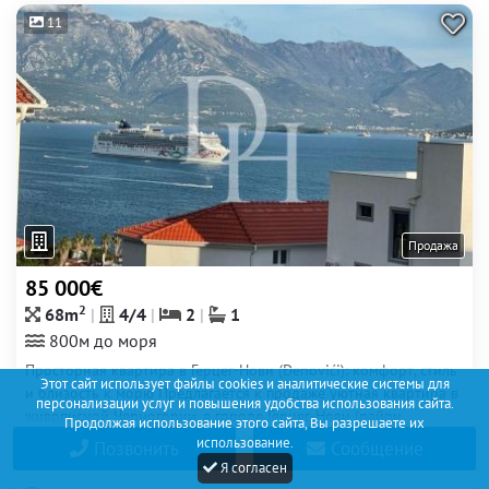
11
Продажа
85 000€
2
68m
4/4
2
1
800м до моря
Просторная квартира в Герцег-Нови (Đenovići): комфорт, стиль
Этот сайт использует файлы cookies и аналитические системы для
и близость к морю Предлагается к продаже уютная квартира в
персонализации услуг и повышения удобства использования сайта.
живописной Черногории, в городе Герцег-Нови (район
Продолжая использование этого сайта, Вы разрешаете их
Đenovići). Эта квартира станет идеальным вариантом для
использование.
Позвонить
Сообщение
отдыха, проживания...
Я согласен