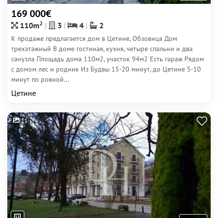
169 000€
2
110m
3
4
2
К продаже предлагается дом в Цетине, Обзовица Дом
трехэтажный В доме гостиная, кухня, четыре спальни и два
санузла Площадь дома 110м2, участок 94м2 Есть гараж Рядом
с домом лес и родник Из Будвы 15-20 минут, до Цетине 5-10
минут по ровной...
Цетине
11