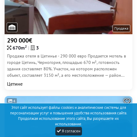
Продажа
290 000€
2
670m
3
Продажа отеля в Цетинье - 290 000 евро Продается мотель в
городе Цетинь, Черногория, площадью 670 м², готовность
здания составляет 80%. Участок, на котором расположен
объект, составляет 3150 м², а его местоположение — район...
Цетине
4
Этот сайт использует файлы cookies и аналитические системы для
персонализации услуг и повышения удобства использования сайта.
Продолжая использование этого сайта, Вы разрешаете их
использование.
Я согласен